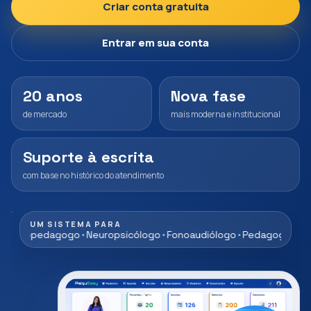
Criar conta gratuita
Entrar em sua conta
20 anos
Nova fase
de mercado
mais moderna e institucional
Suporte à escrita
com base no histórico do atendimento
UM SISTEMA PARA
edagogo
Neuropsicólogo
Fonoaudiólogo
Pedagogo
Psiquiatra
N