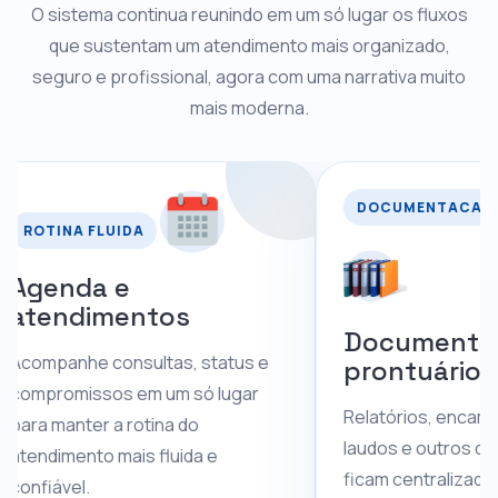
O sistema continua reunindo em um só lugar os fluxos
que sustentam um atendimento mais organizado,
seguro e profissional, agora com uma narrativa muito
mais moderna.
DOCUMENTACAO SEGURA
FLUIDA
a e
imentos
Documentos e
 consultas, status e
prontuários
sos em um só lugar
Relatórios, encaminhamentos
r a rotina do
laudos e outros documentos
o mais fluida e
ficam centralizados para apoi