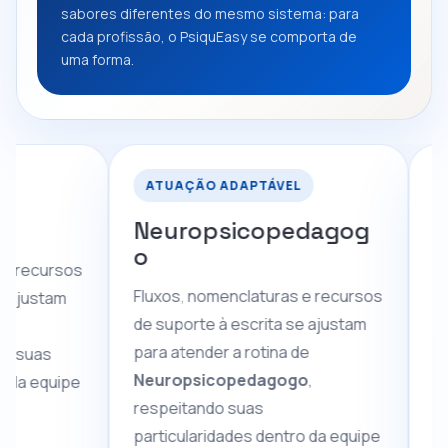
sabores diferentes do mesmo sistema: para
cada profissão, o PsiquEasy se comporta de
uma forma.
ATUAÇÃO ADAPTÁVEL
ATUAÇÃO ADAPTÁ
Neuropsicopedagog
Neuropsicó
o
Fluxos, nomenclatu
Fluxos, nomenclaturas e recursos
de suporte à escri
de suporte à escrita se ajustam
para atender a roti
para atender a rotina de
Neuropsicólogo
,
Neuropsicopedagogo
,
suas particularida
respeitando suas
equipe multidiscipli
particularidades dentro da equipe